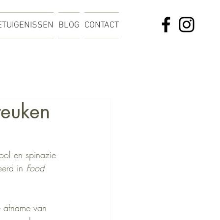
ETUIGENISSEN
BLOG
CONTACT
reuken
ool en spinazie 
erd in 
Food 
 afname van 