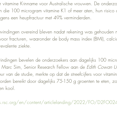
oor vitamine K-inname voor Australische vrouwen. De onderz
n die 100 microgram vitamine K1 of meer aten, hun risico 
gens een heupfractuur met 49% verminderden.
bevindingen overeind bleven nadat rekening was gehouden 
 voor fracturen, waaronder de body mass index (BMI), calc
revalente ziekte.
indingen bevelen de onderzoekers aan dagelijks 100 micr
r. Marc Sim, Senior Research Fellow aan de 
Edith Cowan Un
ur van de studie, merkte op dat de streefcijfers voor vitami
rden bereikt door dagelijks 75-150 g groenten te eten, zo
en kool.
bs.rsc.org/en/content/articlelanding/2022/FO/D2FO0