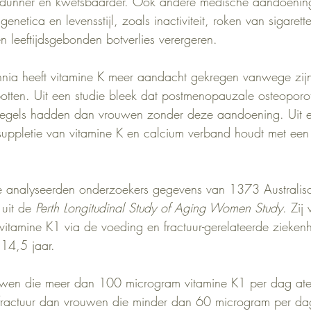
 dunner en kwetsbaarder. Ook andere medische aandoenin
genetica en levensstijl, zoals inactiviteit, roken van sigarett
n leeftijdsgebonden botverlies verergeren.
nia heeft vitamine K meer aandacht gekregen vanwege zijn 
otten. Uit een studie bleek dat postmenopauzale osteoporo
piegels hadden dan vrouwen zonder deze aandoening. Uit 
suppletie van vitamine K en calcium verband houdt met een
ie analyseerden onderzoekers gegevens van 1373 Australi
uit de 
Perth Longitudinal Study of Aging Women Study
. Zij
itamine K1 via de voeding en fractuur-gerelateerde zieke
14,5 jaar.
ouwen die meer dan 100 microgram vitamine K1 per dag at
ractuur dan vrouwen die minder dan 60 microgram per dag