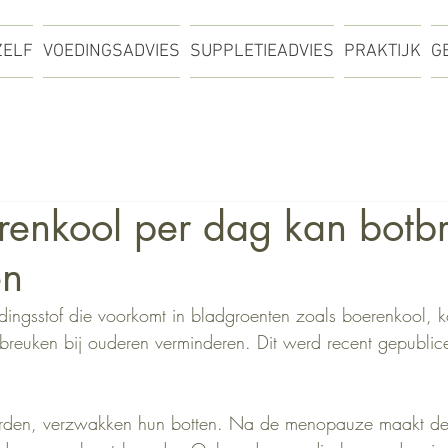
ZELF
VOEDINGSADVIES
SUPPLETIEADVIES
PRAKTIJK
G
renkool per dag kan botb
en
dingsstof die voorkomt in bladgroenten zoals boerenkool, k
otbreuken bij ouderen verminderen. Dit werd recent gepublice
rden, verzwakken hun botten. Na de menopauze maakt de