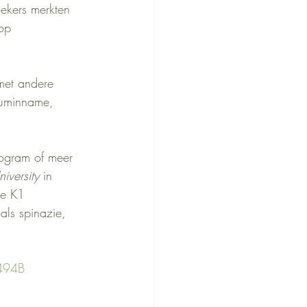
oekers merkten 
op 
met andere 
iuminname, 
ogram of meer 
iversity
 in 
ne K1 
als spinazie, 
2494B