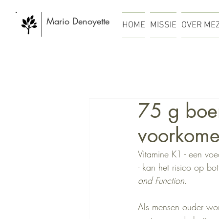
Mario Denoyette
HOME
MISSIE
OVER ME
75 g boe
voorkom
Vitamine K1 - een voe
- kan het risico op b
and Function
.
Als mensen ouder wo