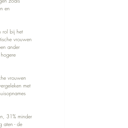
gen zoals 
en en 
rol bij het 
tische vrouwen 
een ander 
 hogere 
sche vrouwen 
 vergeleken met 
nhuisopnames 
en, 31% minder 
 aten - de 