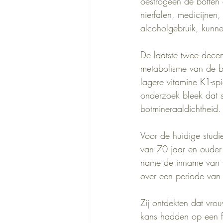
oestrogeen de botten
nierfalen, medicijnen, 
alcoholgebruik, kunne
De laatste twee decen
metabolisme van de b
lagere vitamine K1-s
onderzoek bleek dat 
botmineraaldichtheid.
Voor de huidige stud
van 70 jaar en ouder 
name de inname van v
over een periode van 
Zij ontdekten dat vr
kans hadden op een f