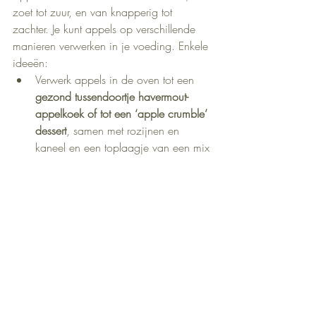
zoet tot zuur, en van knapperig tot 
zachter. Je kunt appels op verschillende 
manieren verwerken in je voeding. Enkele 
ideeën:
Verwerk appels in de oven tot een 
gezond tussendoortje havermout-
appelkoek of tot een ‘apple crumble’ 
dessert
, samen met rozijnen en 
kaneel en een toplaagje van een mix 
van haver, noten, een lepeltje 
kokosvet en wat honing.
Droog schijfjes appel 
in een 
droogoven tot ‘appelleer
’, voor een 
gezond tussendoortje.
Verwerk appels in een lekkere 
compote of moes.
Pers de appels tot sap met een slow 
juicer
. Koud of warm met eventueel 