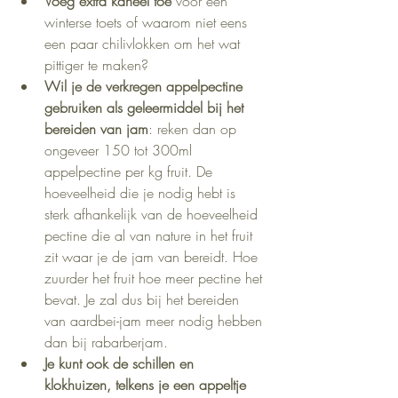
Voeg extra kaneel toe 
voor een 
winterse toets of waarom niet eens 
een paar chilivlokken om het wat 
pittiger te maken?
Wil je de verkregen appelpectine 
gebruiken als geleermiddel bij het 
bereiden van jam
: reken dan op 
ongeveer 150 tot 300ml 
appelpectine per kg fruit. De 
hoeveelheid die je nodig hebt is 
sterk afhankelijk van de hoeveelheid 
pectine die al van nature in het fruit 
zit waar je de jam van bereidt. Hoe 
zuurder het fruit hoe meer pectine het 
bevat. Je zal dus bij het bereiden 
van aardbei-jam meer nodig hebben 
dan bij rabarberjam.
Je kunt ook de schillen en 
klokhuizen, telkens je een appeltje 