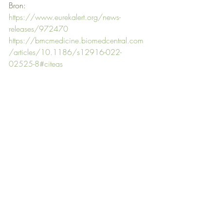
Bron:     
https://www.eurekalert.org/news-
releases/972470
https://bmcmedicine.biomedcentral.com
/articles/10.1186/s12916-022-
02525-8#citeas