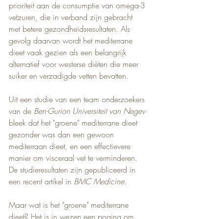
prioriteit aan de consumptie van omega-3 
vetzuren, die in verband zijn gebracht 
met betere gezondheidsresultaten. Als 
gevolg daarvan wordt het mediterrane 
dieet vaak gezien als een belangrijk 
alternatief voor westerse diëten die meer 
suiker en verzadigde vetten bevatten.
Uit een studie van een team onderzoekers 
van de 
Ben-Gurion Universiteit van Negev
bleek dat het "groene" mediterrane dieet 
gezonder was dan een gewoon 
mediterraan dieet, en een effectievere 
manier om visceraal vet te verminderen. 
De studieresultaten zijn gepubliceerd in 
een recent artikel in 
BMC Medicine
.
Maar wat is het "groene" mediterrane 
dieet? Het is in wezen een poging om 