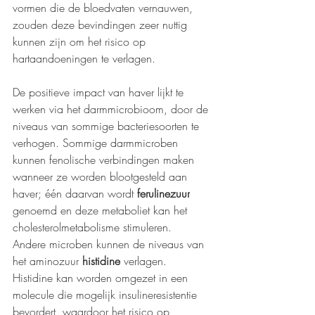
vormen die de bloedvaten vernauwen, 
zouden deze bevindingen zeer nuttig 
kunnen zijn om het risico op 
hartaandoeningen te verlagen.
De positieve impact van haver lijkt te 
werken via het darmmicrobioom, door de 
niveaus van sommige bacteriesoorten te 
verhogen. Sommige darmmicroben 
kunnen fenolische verbindingen maken 
wanneer ze worden blootgesteld aan 
haver; één daarvan wordt 
ferulinezuur
genoemd en deze metaboliet kan het 
cholesterolmetabolisme stimuleren.
Andere microben kunnen de niveaus van 
het aminozuur 
histidine
 verlagen. 
Histidine kan worden omgezet in een 
molecule die mogelijk insulineresistentie 
bevordert, waardoor het risico op 