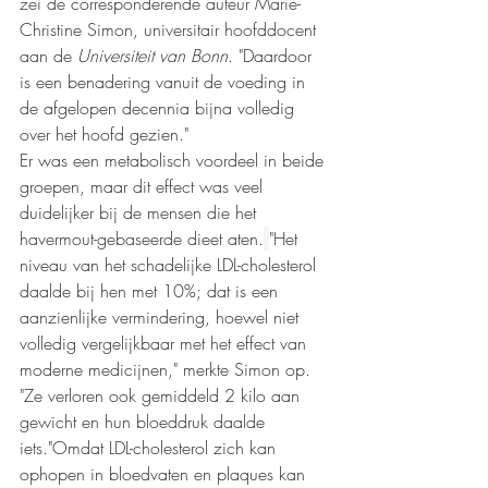
zei de corresponderende auteur Marie-
Christine Simon, universitair hoofddocent 
aan de 
Universiteit van Bonn
. "Daardoor 
is een benadering vanuit de voeding in 
de afgelopen decennia bijna volledig 
over het hoofd gezien."
Er was een metabolisch voordeel in beide 
groepen, maar dit effect was veel 
duidelijker bij de mensen die het 
havermout-gebaseerde dieet aten.
"Het 
niveau van het schadelijke LDL-cholesterol 
daalde bij hen met 10%; dat is een 
aanzienlijke vermindering, hoewel niet 
volledig vergelijkbaar met het effect van 
moderne medicijnen," merkte Simon op. 
"Ze verloren ook gemiddeld 2 kilo aan 
gewicht en hun bloeddruk daalde 
iets."Omdat LDL-cholesterol zich kan 
ophopen in bloedvaten en plaques kan 