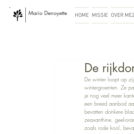
Mario Denoyette
HOME
MISSIE
OVER ME
De rijkdo
De winter loopt op zi
wintergroenten. Ze pa
je nog veel meer kant
een breed aanbod aan 
bevatten donkere blad
zeaxanthine, geel-ora
zoals rode kool, beva