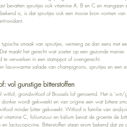
ast bevatten spruitjes ook vitamine A, B en C en mangaan 
bekend is, is dat spruitjes ook een mooie bron vormen van a
nti-oxidant.
 typische smaak van spruitjes, vermeng ze dan eens met ee
. Dat maakt het gerecht wat zoeter op een gezonde manier.
ed te verwerken in een stamppot of ovengerecht.
en lauwwarme salade van champignons, spruitjes en een ex
: vol gunstige bitterstoffen
 witlof, grondwitloof of Brussels lof genoemd. Het is ‘wit/
t donker wordt gekweekt en van origine een wat bittere sma
loof minder bitter gekweekt. Witloof is familie van andijvi
t vitamine C, foliumzuur en kalium bevat de groente de bitte
 en lactucopicrine. Bitterstoffen staan erom bekend dat ze g