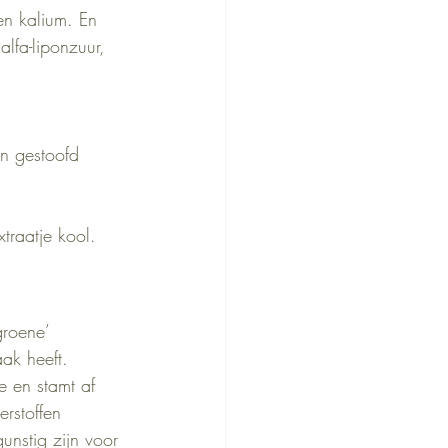
en kalium. En 
lfa-liponzuur, 
n gestoofd 
traatje kool.
groene’ 
ak heeft. 
e en stamt af 
rstoffen 
unstig zijn voor 