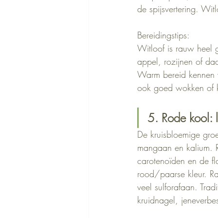
de spijsvertering. Wit
Bereidingstips:
Witloof is rauw heel 
appel, rozijnen of d
Warm bereid kennen we
ook goed wokken of ko
5. Rode kool: 
De kruisbloemige groe
mangaan en kalium. Ro
carotenoïden en de f
rood/paarse kleur. Ra
veel sulforafaan. Tra
kruidnagel, jeneverbe