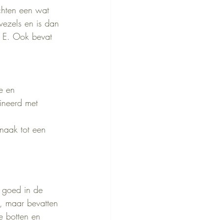
chten een wat 
ezels en is dan 
en E. Ook bevat 
e en 
ineerd met 
naak tot een 
s goed in de 
k, maar bevatten 
e botten en 