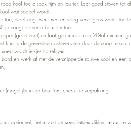
ode kool toe alsook tijm en laurier. Laat goed stoven tot a
 kool wat soepel wordt.
je toe, stoof nog even mee en voeg vervolgens water toe to
F je voegt de verse bouillon toe.
e peper (geen zout) en laat gedurende een 20-tal minuten ga
el kun je de geweekte cashewnoten door de soep mixen; dit
soep wordt ietsjes korreliger.
 bord en werk af met de versnipperde rauwe kool en een 
en,
der (mogelijks in de bouillon, check de verpakking)
uur optioneel, het maakt de soep ietsjes dikker, maar ze 