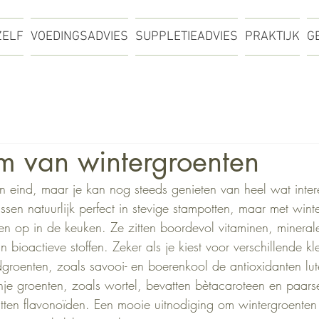
ZELF
VOEDINGSADVIES
SUPPLETIEADVIES
PRAKTIJK
G
m van wintergroenten
jn eind, maar je kan nog steeds genieten van heel wat inter
ssen natuurlijk perfect in stevige stampotten, maar met wint
en op in de keuken. Ze zitten boordevol vitaminen, mineral
bioactieve stoffen. Zeker als je kiest voor verschillende kl
groenten, zoals savooi- en boerenkool de antioxidanten lut
nje groenten, zoals wortel, bevatten bètacaroteen en paars
tten flavonoïden. Een mooie uitnodiging om wintergroenten c