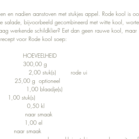
en en nadien aanstoven met stukjes appel. Rode kool is ook
e salade, bijvoorbeeld gecombineerd met witte kool, wortel 
raag werkende schildklier? Eet dan geen rauwe kool, maar 
recept voor Rode kool soep:
             HOEVEELHEID  
             300,00 g              
                 2,00 stuk(s)        rode ui
        25,00 g  optioneel
                1,00 blaadje(s) 
    1,00 stuk(s)       
                0,50 kl  
               naar smaak       
               1,00 el  
        naar smaak       