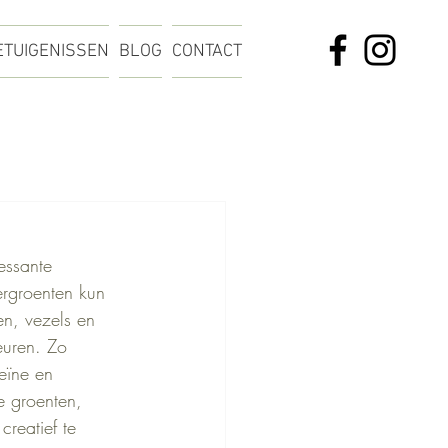
ETUIGENISSEN
BLOG
CONTACT
essante 
ergroenten kun 
en, vezels en 
euren. Zo 
eïne en 
e groenten, 
reatief te 