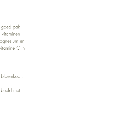
n goed pak 
 vitaminen 
magnesium en 
vitamine C in 
 bloemkool, 
rbeeld met 