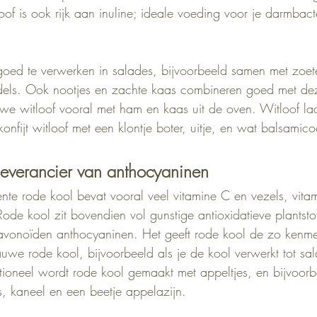
loof is ook rijk aan inuline; ideale voeding voor je darmbact
goed te verwerken in salades, bijvoorbeeld samen met zoet
adels. Ook nootjes en zachte kaas combineren goed met de
 witloof vooral met ham en kaas uit de oven. Witloof laa
nfijt witloof met een klontje boter, uitje, en wat balsamico
leverancier van anthocyaninen
nte rode kool bevat vooral veel vitamine C en vezels, vita
de kool zit bovendien vol gunstige antioxidatieve plantstof
lavonoïden anthocyaninen. Het geeft rode kool de zo kenm
uwe rode kool, bijvoorbeeld als je de kool verwerkt tot sa
ditioneel wordt rode kool gemaakt met appeltjes, en bijvoorb
s, kaneel en een beetje appelazijn.