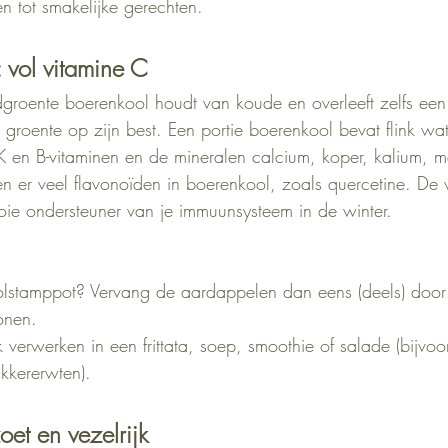
n tot smakelijke gerechten.
 vol vitamine C
dgroente boerenkool houdt van koude en overleeft zelfs ee
groente op zijn best. Een portie boerenkool bevat flink wat
K en B-vitaminen en de mineralen calcium, koper, kalium, 
en er veel flavonoïden in boerenkool, zoals quercetine. De 
ie ondersteuner van je immuunsysteem in de winter.
lstamppot? Vervang de aardappelen dan eens (deels) door
bonen.
 verwerken in een frittata, soep, smoothie of salade (bijvoo
kkererwten).
oet en vezelrijk