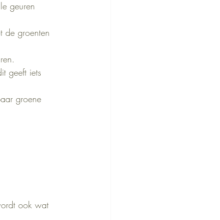
lle geuren 
t de groenten 
ren.
 geeft iets 
paar groene 
wordt ook wat 