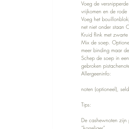
Voeg de versnipperde r
vrijkomen en de rode
Voeg het bouillonblok
net niet onder staan O
Kruid flink met zwart
Mix de soep. Optione
meer binding maar de 
Schep de soep in een
gebroken pistachenot
Allergeeninfo:
noten (optioneel), sel
Tips:
De cashewnoten zijn p
“korreliger”.