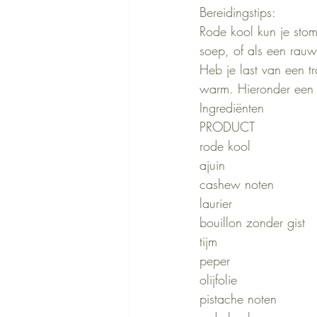
Bereidingstips:
Rode kool kun je stom
soep, of als een rauw
Heb je last van een t
warm. Hieronder een 
Ingrediënten
PRODUCT              
rode kool               
ajuin                    
cashew noten          
laurier                  
bouillon zonder gist   
tijm                      
peper                   
olijfolie                 
pistache noten         