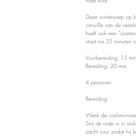
rode kool              
Deze wintersoep op ba
omwille van de vezel
heeft ook een “zoete
staat na 35 minuten o
Voorbereiding: 15 mi
Bereiding: 20 min
4 personen
Bereiding:
Week de cashewnoten 
Snij de rode ui in stu
zacht vuur zodat hij 