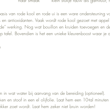
              naar smaak        klein stukje rauw als garnituur,
sis van rode kool en rode ui is een ware ondersteuning vo
s en antioxidanten. Vaak wordt rode kool gezoet met appel
nde” werking. Nog wat bouillon en kruiden toevoegen en d
p tafel. Bovendien is het een unieke kleurenboost waar je a
n
in wat water bij aanvang van de bereiding (optioneel).
kken en stoof in een el olijfolie. Laat hem een 10-tal minute
lekker zoet wordt. Laat hem zeker niet bruin worden!