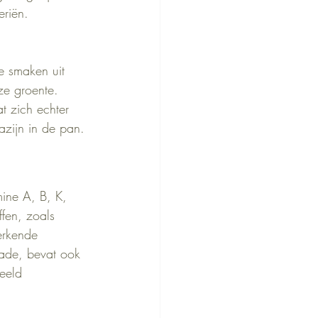
eriën.
e smaken uit 
ze groente.
t zich echter 
azijn in de pan.
mine A, B, K, 
fen, zoals 
erkende 
lade, bevat ook 
eeld 