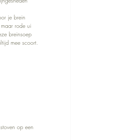
 fijngesneden
or je brein 
 maar rode ui 
eze breinsoep 
ltijd mee scoort.
n stoven op een 