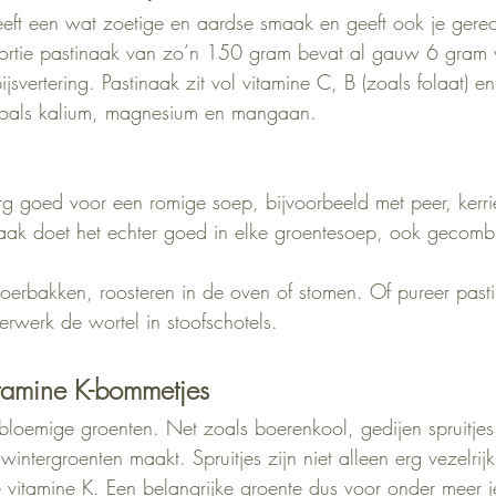
eeft een wat zoetige en aardse smaak en geeft ook je gere
ortie pastinaak van zo’n 150 gram bevat al gauw 6 gram v
ijsvertering. Pastinaak zit vol vitamine C, B (zoals folaat) 
zoals kalium, magnesium en mangaan.
erg goed voor een romige soep, bijvoorbeeld met peer, kerri
naak doet het echter goed in elke groentesoep, ook gecomb
roerbakken, roosteren in de oven of stomen. Of pureer pasti
erwerk de wortel in stoofschotels.
vitamine K-bommetjes
isbloemige groenten. Net zoals boerenkool, gedijen spruitje
wintergroenten maakt. Spruitjes zijn niet alleen erg vezelrij
vitamine K. Een belangrijke groente dus voor onder meer j